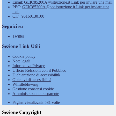
Email:
GEIC85200A@istruzione.it
Link per inviare una mail
PEC:
GEIC85200A@pec.istruzione.it
Link per inviare una
mail
C.F.: 95160130100
Seguici su
Twitter
Sezione Link Utili
Cookie policy
Note legali
Informativa Privacy
Ufficio Relazioni con il Pubblico
Dichiarazione di accessibilità
Obiettivi di accessibilità
Whistleblowing
Gestione consensi cookie
Amministrazione trasparente
Pagina visualizzata
581
volte
Sezione Copyright