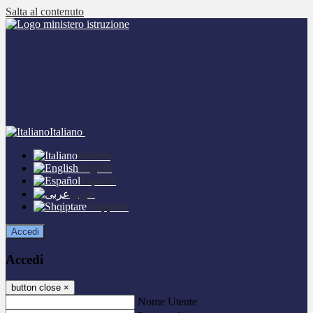
Salta al contenuto
Italiano
Italiano
English
Español
عربى
Shqiptare
Accedi
Accedi
button close
×
Nome Utente