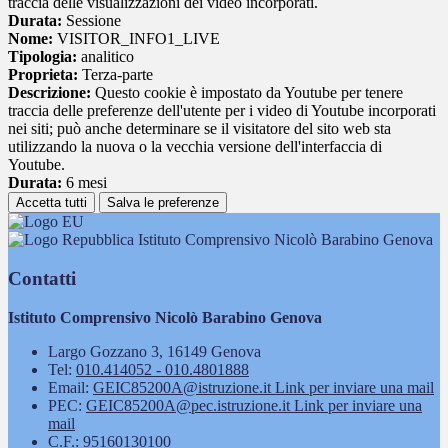
traccia delle visualizzazioni dei video incorporati.
Durata:
Sessione
Nome:
VISITOR_INFO1_LIVE
Tipologia:
analitico
Proprieta:
Terza-parte
Descrizione:
Questo cookie è impostato da Youtube per tenere
traccia delle preferenze dell'utente per i video di Youtube incorporati
nei siti; può anche determinare se il visitatore del sito web sta
utilizzando la nuova o la vecchia versione dell'interfaccia di
Youtube.
Durata:
6 mesi
Accetta tutti
Salva le preferenze
Istituto Comprensivo Nicolò Barabino Genova
Contatti
Istituto Comprensivo Nicolò Barabino Genova
Largo Gozzano 3, 16149 Genova
Tel:
010.414052 - 010.4801888
Email:
GEIC85200A@istruzione.it
Link per inviare una mail
PEC:
GEIC85200A@pec.istruzione.it
Link per inviare una
mail
C.F.: 95160130100