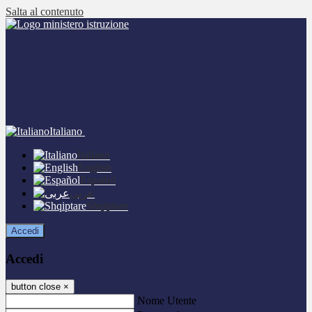
Salta al contenuto
Italiano
Italiano
English
Español
عربى
Shqiptare
Accedi
Accedi
button close
×
Nome Utente