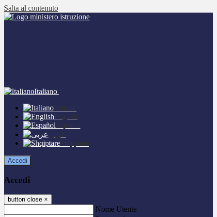
Salta al contenuto
Italiano
Italiano
English
Español
عربى
Shqiptare
Accedi
Accedi
button close
×
Nome Utente