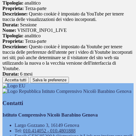
Tipologia:
analitico
Proprieta:
Terza-parte
Descrizione:
Questo cookie è impostato da YouTube per tenere
traccia delle visualizzazioni dei video incorporati.
Durata:
Sessione
Nome:
VISITOR_INFO1_LIVE
Tipologia:
analitico
Proprieta:
Terza-parte
Descrizione:
Questo cookie è impostato da Youtube per tenere
traccia delle preferenze dell'utente per i video di Youtube incorporati
nei siti; può anche determinare se il visitatore del sito web sta
utilizzando la nuova o la vecchia versione dell'interfaccia di
Youtube.
Durata:
6 mesi
Accetta tutti
Salva le preferenze
Istituto Comprensivo Nicolò Barabino Genova
Contatti
Istituto Comprensivo Nicolò Barabino Genova
Largo Gozzano 3, 16149 Genova
Tel:
010.414052 - 010.4801888