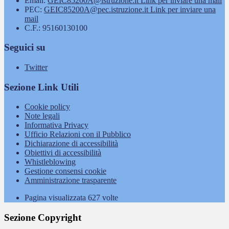
Email:
GEIC85200A@istruzione.it
Link per inviare una mail
PEC:
GEIC85200A@pec.istruzione.it
Link per inviare una
mail
C.F.: 95160130100
Seguici su
Twitter
Sezione Link Utili
Cookie policy
Note legali
Informativa Privacy
Ufficio Relazioni con il Pubblico
Dichiarazione di accessibilità
Obiettivi di accessibilità
Whistleblowing
Gestione consensi cookie
Amministrazione trasparente
Pagina visualizzata
627
volte
Sezione Copyright