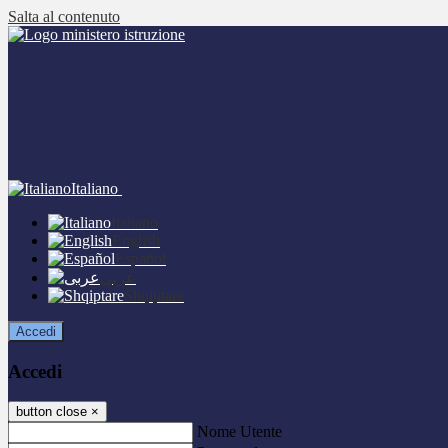
Salta al contenuto
Italiano
Italiano
English
Español
عربى
Shqiptare
Accedi
Accedi
button close
×
Nome Utente