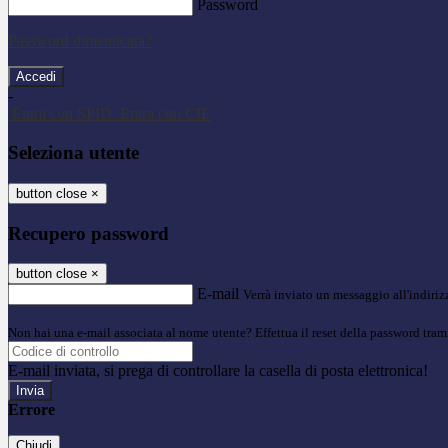
Password
Password dimenticata?
-
Entra con SPID
Entra con CIE
Seleziona utente
button close
×
Recupero password
button close
×
E-mail
Verrà inviato un messaggio all'indirizz
Non hai una e-mail associata al nome utente? Effettua il reset della password tram
E-mail inviata, si prega di controllare la casella di posta elettronica!
Errore
Chiudi