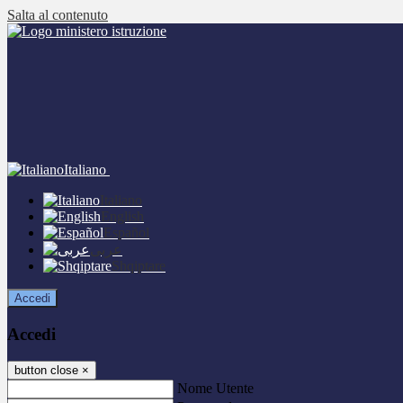
Salta al contenuto
Italiano
Italiano
English
Español
عربى
Shqiptare
Accedi
Accedi
button close
×
Nome Utente