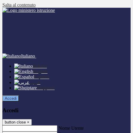
Salta al contenuto
Italiano
Italiano
English
Español
عربى
Shqiptare
Accedi
Accedi
button close
×
Nome Utente