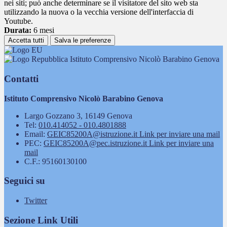
nei siti; può anche determinare se il visitatore del sito web sta
utilizzando la nuova o la vecchia versione dell'interfaccia di
Youtube.
Durata:
6 mesi
Accetta tutti
Salva le preferenze
Istituto Comprensivo Nicolò Barabino Genova
Contatti
Istituto Comprensivo Nicolò Barabino Genova
Largo Gozzano 3, 16149 Genova
Tel:
010.414052 - 010.4801888
Email:
GEIC85200A@istruzione.it
Link per inviare una mail
PEC:
GEIC85200A@pec.istruzione.it
Link per inviare una
mail
C.F.: 95160130100
Seguici su
Twitter
Sezione Link Utili