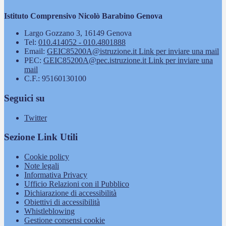
Istituto Comprensivo Nicolò Barabino Genova
Largo Gozzano 3, 16149 Genova
Tel:
010.414052 - 010.4801888
Email:
GEIC85200A@istruzione.it
Link per inviare una mail
PEC:
GEIC85200A@pec.istruzione.it
Link per inviare una
mail
C.F.: 95160130100
Seguici su
Twitter
Sezione Link Utili
Cookie policy
Note legali
Informativa Privacy
Ufficio Relazioni con il Pubblico
Dichiarazione di accessibilità
Obiettivi di accessibilità
Whistleblowing
Gestione consensi cookie