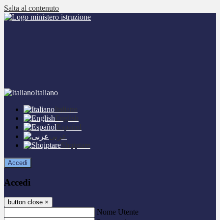
Salta al contenuto
Italiano
Italiano
English
Español
عربى
Shqiptare
Accedi
Accedi
button close
×
Nome Utente