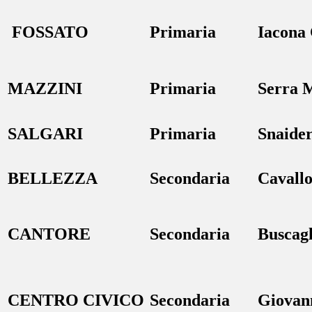
FOSSATO
Primaria
Iacona 
MAZZINI
Primaria
Serra M
SALGARI
Primaria
Snaide
BELLEZZA
Secondaria
Cavall
CANTORE
Secondaria
Buscagl
CENTRO CIVICO
Secondaria
Giovann