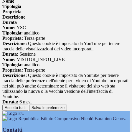
Nome
Tipologia
Proprieta
Descrizione
Durata
Nome:
YSC
Tipologia:
analitico
Proprieta:
Terza-parte
Descrizione:
Questo cookie è impostato da YouTube per tenere
traccia delle visualizzazioni dei video incorporati.
Durata:
Sessione
Nome:
VISITOR_INFO1_LIVE
Tipologia:
analitico
Proprieta:
Terza-parte
Descrizione:
Questo cookie è impostato da Youtube per tenere
traccia delle preferenze dell'utente per i video di Youtube incorporati
nei siti; può anche determinare se il visitatore del sito web sta
utilizzando la nuova o la vecchia versione dell'interfaccia di
Youtube.
Durata:
6 mesi
Accetta tutti
Salva le preferenze
Istituto Comprensivo Nicolò Barabino Genova
Contatti