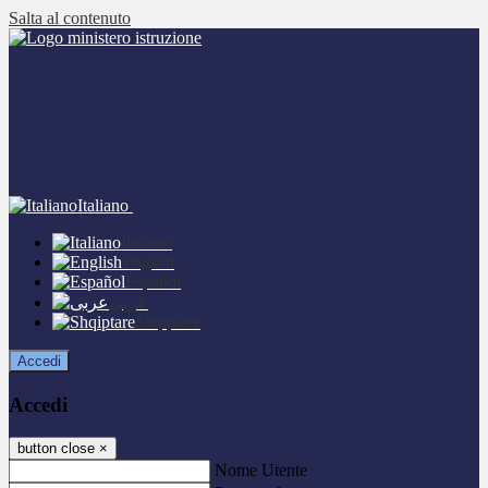
Salta al contenuto
Italiano
Italiano
English
Español
عربى
Shqiptare
Accedi
Accedi
button close
×
Nome Utente