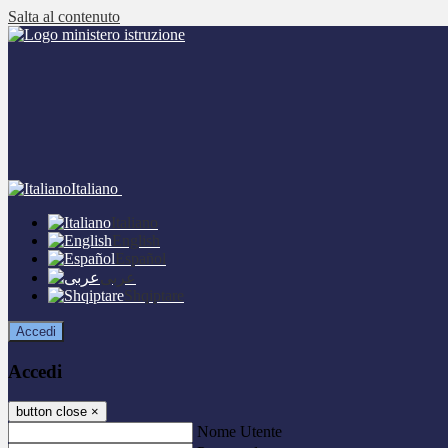
Salta al contenuto
Italiano
Italiano
English
Español
عربى
Shqiptare
Accedi
Accedi
button close
×
Nome Utente