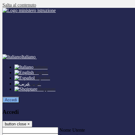
Salta al contenuto
Italiano
Italiano
English
Español
عربى
Shqiptare
Accedi
Accedi
button close
×
Nome Utente