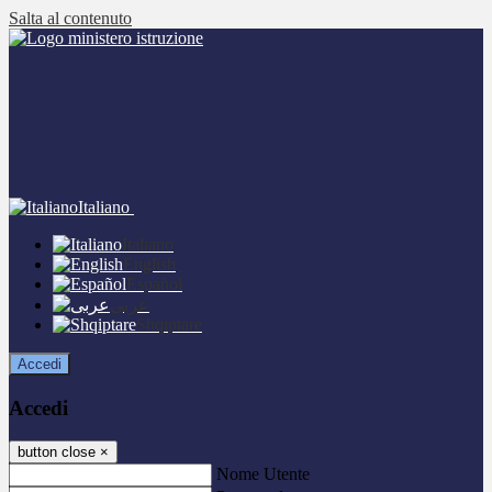
Salta al contenuto
Italiano
Italiano
English
Español
عربى
Shqiptare
Accedi
Accedi
button close
×
Nome Utente