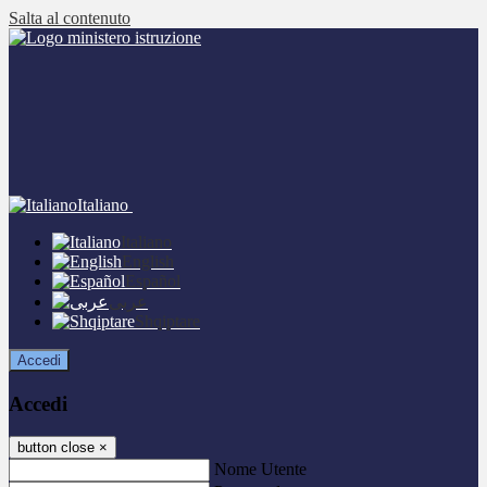
Salta al contenuto
Italiano
Italiano
English
Español
عربى
Shqiptare
Accedi
Accedi
button close
×
Nome Utente