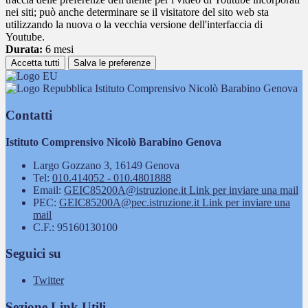
nei siti; può anche determinare se il visitatore del sito web sta
utilizzando la nuova o la vecchia versione dell'interfaccia di
Youtube.
Durata:
6 mesi
Accetta tutti
Salva le preferenze
Istituto Comprensivo Nicolò Barabino Genova
Contatti
Istituto Comprensivo Nicolò Barabino Genova
Largo Gozzano 3, 16149 Genova
Tel:
010.414052 - 010.4801888
Email:
GEIC85200A@istruzione.it
Link per inviare una mail
PEC:
GEIC85200A@pec.istruzione.it
Link per inviare una
mail
C.F.: 95160130100
Seguici su
Twitter
Sezione Link Utili