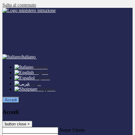
Salta al contenuto
Italiano
Italiano
English
Español
عربى
Shqiptare
Accedi
Accedi
button close
×
Nome Utente