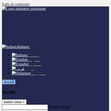
Salta al contenuto
Italiano
Italiano
English
Español
عربى
Shqiptare
Accedi
Accedi
button close
×
Nome Utente