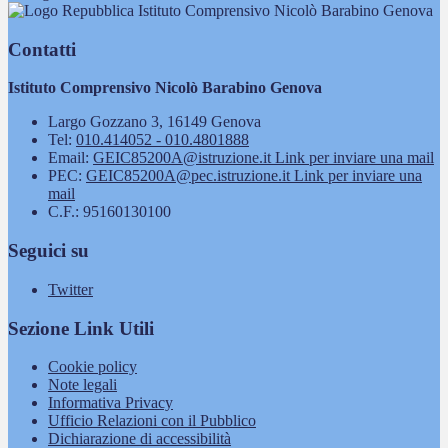
Istituto Comprensivo Nicolò Barabino Genova
Contatti
Istituto Comprensivo Nicolò Barabino Genova
Largo Gozzano 3, 16149 Genova
Tel:
010.414052 - 010.4801888
Email:
GEIC85200A@istruzione.it
Link per inviare una mail
PEC:
GEIC85200A@pec.istruzione.it
Link per inviare una
mail
C.F.: 95160130100
Seguici su
Twitter
Sezione Link Utili
Cookie policy
Note legali
Informativa Privacy
Ufficio Relazioni con il Pubblico
Dichiarazione di accessibilità