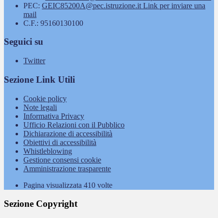
PEC:
GEIC85200A@pec.istruzione.it
Link per inviare una
mail
C.F.: 95160130100
Seguici su
Twitter
Sezione Link Utili
Cookie policy
Note legali
Informativa Privacy
Ufficio Relazioni con il Pubblico
Dichiarazione di accessibilità
Obiettivi di accessibilità
Whistleblowing
Gestione consensi cookie
Amministrazione trasparente
Pagina visualizzata
410
volte
Sezione Copyright