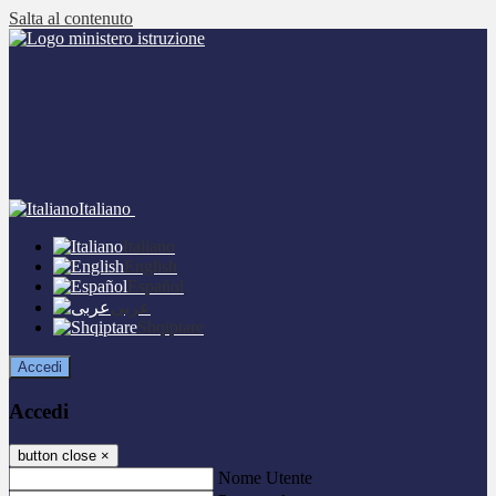
Salta al contenuto
Italiano
Italiano
English
Español
عربى
Shqiptare
Accedi
Accedi
button close
×
Nome Utente