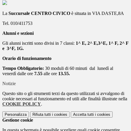
La
Succursale
CENTRO
CIVICO
è situata in VIA DASTE,8A
Tel. 010/411753
Alunni e sezioni
Gli alunni iscritti sono divisi in 7 classi:
1^ E, 2^ E,3^E, 1^ F, 2^ F
e 3^F, 1G.
Orario di funzionamento
Tempo Obbligatorio:
30 moduli di 60 minuti dal lunedì al
venerdì dalle ore
7.55
alle ore
13.55.
Notizie
Questo sito o gli strumenti terzi da questo utilizzati si avvalgono di
cookie necessari al funzionamento ed utili alle finalità illustrate nella
COOKIE POLICY
.
Personalizza
Rifiuta tutti
i cookies
Accetta tutti
i cookies
Gestione cookie
In questa schermata è possibile scegliere quali cookie consentire.