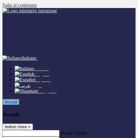
Salta al contenuto
Italiano
Italiano
English
Español
عربى
Shqiptare
Accedi
Accedi
button close
×
Nome Utente