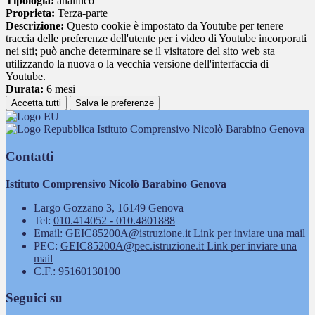
Tipologia:
analitico
Proprieta:
Terza-parte
Descrizione:
Questo cookie è impostato da Youtube per tenere
traccia delle preferenze dell'utente per i video di Youtube incorporati
nei siti; può anche determinare se il visitatore del sito web sta
utilizzando la nuova o la vecchia versione dell'interfaccia di
Youtube.
Durata:
6 mesi
Accetta tutti
Salva le preferenze
Istituto Comprensivo Nicolò Barabino Genova
Contatti
Istituto Comprensivo Nicolò Barabino Genova
Largo Gozzano 3, 16149 Genova
Tel:
010.414052 - 010.4801888
Email:
GEIC85200A@istruzione.it
Link per inviare una mail
PEC:
GEIC85200A@pec.istruzione.it
Link per inviare una
mail
C.F.: 95160130100
Seguici su