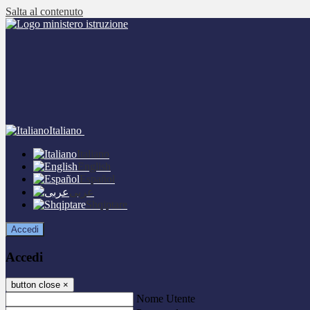
Salta al contenuto
Italiano
Italiano
English
Español
عربى
Shqiptare
Accedi
Accedi
button close
×
Nome Utente