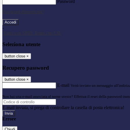
Password
Password dimenticata?
-
Entra con SPID
Entra con CIE
Seleziona utente
button close
×
Recupero password
button close
×
E-mail
Verrà inviato un messaggio all'indirizz
Non hai una e-mail associata al nome utente? Effettua il reset della password tram
E-mail inviata, si prega di controllare la casella di posta elettronica!
Errore
Chiudi