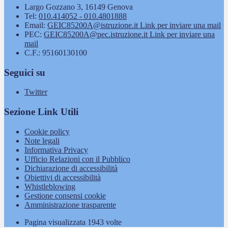
Largo Gozzano 3, 16149 Genova
Tel:
010.414052 - 010.4801888
Email:
GEIC85200A@istruzione.it
Link per inviare una mail
PEC:
GEIC85200A@pec.istruzione.it
Link per inviare una
mail
C.F.: 95160130100
Seguici su
Twitter
Sezione Link Utili
Cookie policy
Note legali
Informativa Privacy
Ufficio Relazioni con il Pubblico
Dichiarazione di accessibilità
Obiettivi di accessibilità
Whistleblowing
Gestione consensi cookie
Amministrazione trasparente
Pagina visualizzata
1943
volte