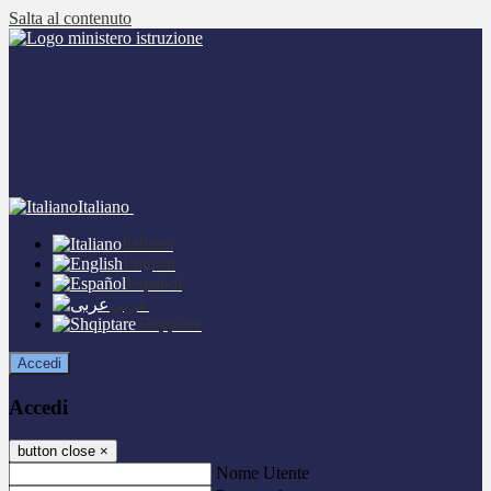
Salta al contenuto
Italiano
Italiano
English
Español
عربى
Shqiptare
Accedi
Accedi
button close
×
Nome Utente