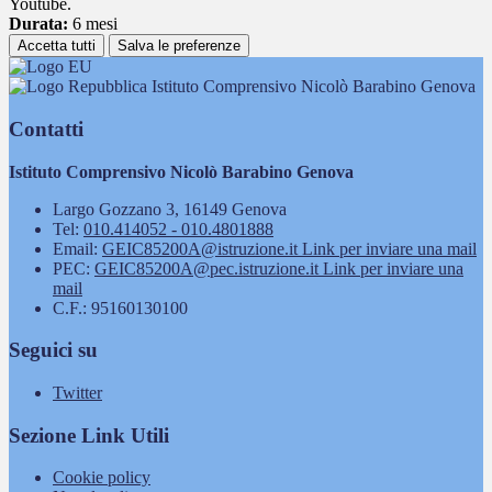
Youtube.
Durata:
6 mesi
Accetta tutti
Salva le preferenze
Istituto Comprensivo Nicolò Barabino Genova
Contatti
Istituto Comprensivo Nicolò Barabino Genova
Largo Gozzano 3, 16149 Genova
Tel:
010.414052 - 010.4801888
Email:
GEIC85200A@istruzione.it
Link per inviare una mail
PEC:
GEIC85200A@pec.istruzione.it
Link per inviare una
mail
C.F.: 95160130100
Seguici su
Twitter
Sezione Link Utili
Cookie policy