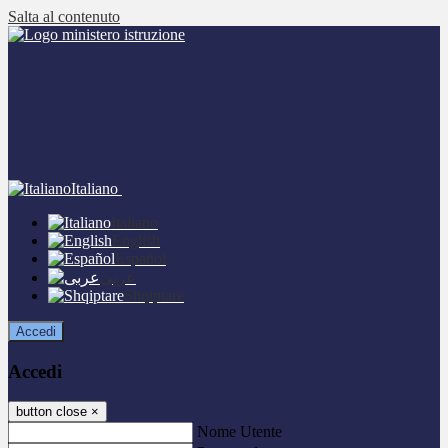
Salta al contenuto
Italiano
Italiano
English
Español
عربى
Shqiptare
Accedi
Accedi
button close
×
Nome Utente