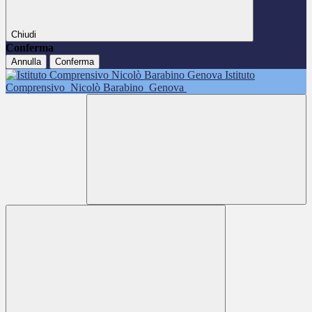
Chiudi
Conferma
Annulla
Conferma
Istituto
Comprensivo
Nicolò Barabino
Genova