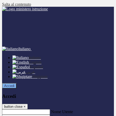
Salta al contenuto
Italiano
Italiano
English
Español
عربى
Shqiptare
Accedi
Accedi
button close
×
Nome Utente