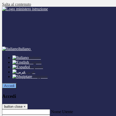
Salta al contenuto
Italiano
Italiano
English
Español
عربى
Shqiptare
Accedi
Accedi
button close
×
Nome Utente