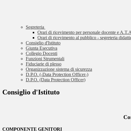
Segreteria
Orari di ricevimento per personale docente e A.T.A
Orari di ricevimento al pubblico - segreteria didatti
Consiglio d'Istituto
Giunta Esecutiva
Collegio Docenti
Funzioni Strumentali
Fiduciarie di plesso
Organizzazione sistema di sicurezza
D.P.O. (-Data Protection Officer-)
D.P.O. (Data Protection Officer)
Consiglio d'Istituto
Com
COMPONENTE GENITORI