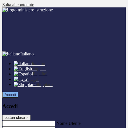
Salta al contenuto
Italiano
Italiano
English
Español
عربى
Shqiptare
Accedi
Accedi
button close
×
Nome Utente