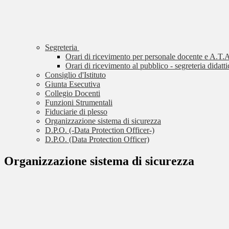
Segreteria
Orari di ricevimento per personale docente e A.T.A
Orari di ricevimento al pubblico - segreteria didatti
Consiglio d'Istituto
Giunta Esecutiva
Collegio Docenti
Funzioni Strumentali
Fiduciarie di plesso
Organizzazione sistema di sicurezza
D.P.O. (-Data Protection Officer-)
D.P.O. (Data Protection Officer)
Organizzazione sistema di sicurezza