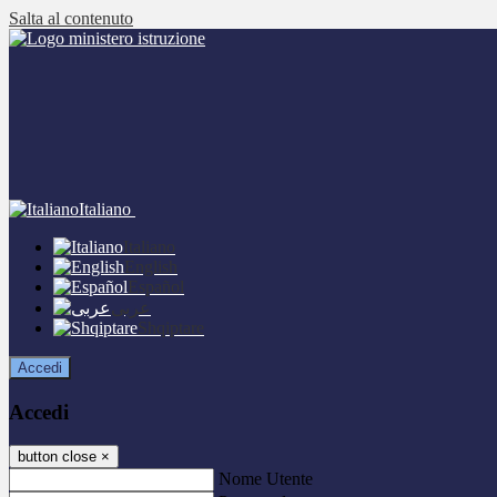
Salta al contenuto
Italiano
Italiano
English
Español
عربى
Shqiptare
Accedi
Accedi
button close
×
Nome Utente