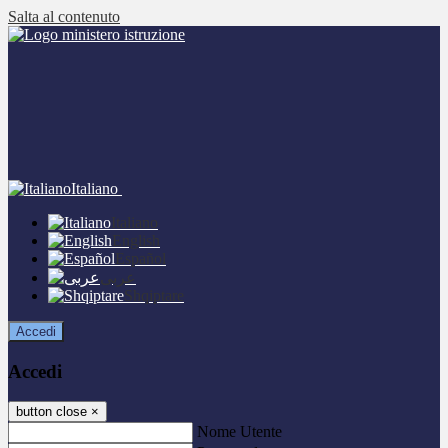
Salta al contenuto
Italiano
Italiano
English
Español
عربى
Shqiptare
Accedi
Accedi
button close
×
Nome Utente