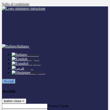
Salta al contenuto
Italiano
Italiano
English
Español
عربى
Shqiptare
Accedi
Accedi
button close
×
Nome Utente