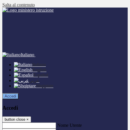
Salta al contenuto
Italiano
Italiano
English
Español
عربى
Shqiptare
Accedi
Accedi
button close
×
Nome Utente