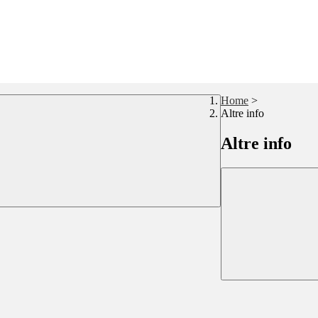
Home
>
Altre info
Altre info